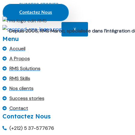
SUCCESS STORIES
Contactez Nous
CONTACT
X
Depuis 2005, RMS Maroc, spécialisée dans l’intégration d
Menu
Accueil
A Propos
RMS Solutions
RMS Skills
Nos clients
Success stories
Contact
Contactez Nous
(+212) 5 37-577676