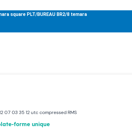
mara square PLT/BUREAU BR2/8 temara
e la Sécurité intégrée 
 l’ensemble de vos systèmes de sûreté en
 plate-forme unique