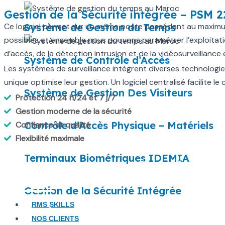
Gestion de la Sécurité intégrée – PSM 
Ce logiciel permet sur un même poste possédant au maximum 4 
Système de Gestion du Temps
possibles et ensemble nous pouvons paramétrer l’exploitati
d’accès, de la détection intrusion et de la vidéosurveillance
Système de Contrôle d’Accès
Les systèmes de surveillance intègrent diverses technologies
unique optimise leur gestion. Un logiciel centralisé facilite l
Système de Gestion Des Visiteurs
Protection 24 h/24 et 7 j/7
Gestion moderne de la sécurité
Contrôle d’Accès Physique – Matériels
Confiance et qualité
Flexibilité maximale
Terminaux Biométriques IDEMIA
Besoin d’une solution biomét
Gestion de la Sécurité Intégrée
RMS SKILLS
Contactez nos experts !
NOS CLIENTS