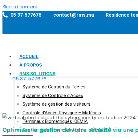
Skip to content
05 37-577676
contact@rms.ma
Résidence te
ACCUEIL
À PROPOS
RMS SOLUTIONS
05 37-577676
Gestion d
Système de Gestion du Temps
Système de Contrôle d’Accès
Système de gestion des visiteurs
Supervisez
Contrôle d’Accès Physique – Matériels
Terminaux Biométriques IDEMIA
Optimisez la gestion de votre sécurité via une
Gestion de la Sécurité Intégrée – PSM 2200